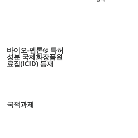
바이오-펩톤® 특허
성분 국제화장품원
ICID No. 5-04-2017-
료집(ICID) 등재
6260
국책과제