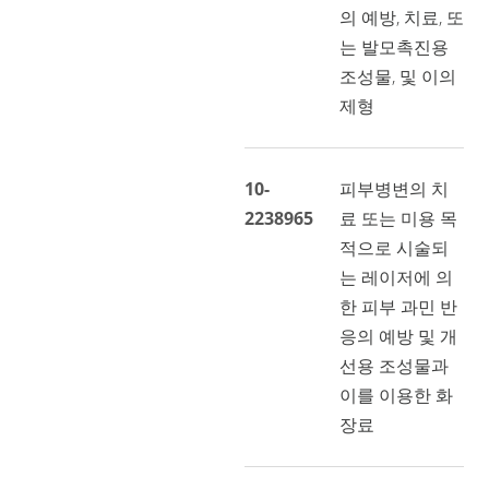
의 예방, 치료, 또
는 발모촉진용
조성물, 및 이의
제형
10-
피부병변의 치
2238965
료 또는 미용 목
적으로 시술되
는 레이저에 의
한 피부 과민 반
응의 예방 및 개
선용 조성물과
이를 이용한 화
장료