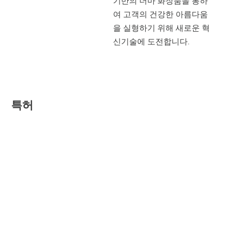
기반의 더마 화장품을 통하
INTOMEDI
여 고객의 건강한 아름다움
*Phytoncide Derma
을 실형하기 위해 새로운 혁
*Intomedi pro
신기술에 도전합니다.
*Amplance
AFRIMO
BONADEA
특허
특허등록 10-1672883
NEWS
NEWS
특허등록 10-1662603
*company
*brand
*research
특허등록 10-1779480
ESG