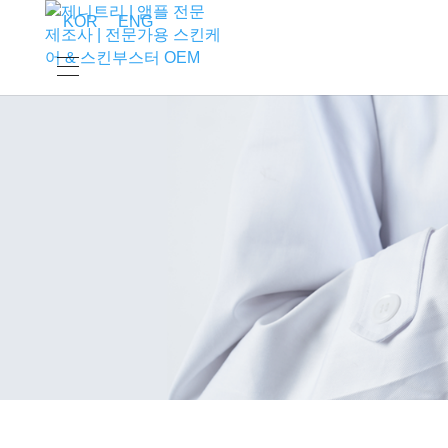
KOR
ENG
ABOUT US
Janytree
Our Philosophy
Our History
Certification & Award
CEO Message
OEM/ODM
Business
Purified Water