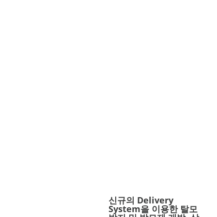
창업과제-투자연계멘토
링사업
창업성장-첫걸음기업지
원사업
창업성장-기술개발사업
신규의 Delivery
System을 이용한 탈모