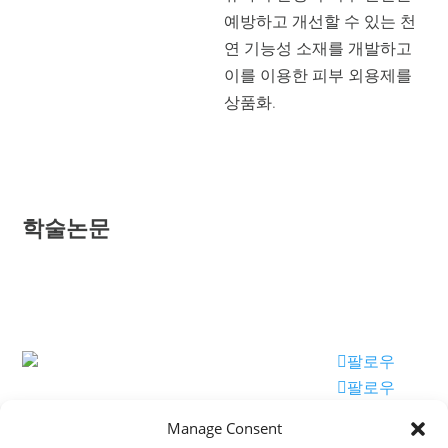
예방하고 개선할 수 있는 천
연 기능성 소재를 개발하고
이를 이용한 피부 외용제를
상품화.
학술논문
(주) 제니트리
팔로우
팔로우
서울시 금천구 가
팔로우
산디지털2로 67,
Manage Consent
1403호, 2001호,