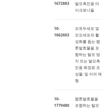
1672883
발모촉진용 마
이크로니들
10-
모유두세포 및
1662603
모모세포의 활
성화를 돕는 펩
톤발효물을 포
함하는 탈모 방
지 또는 발모촉
진용 화장료 조
성물, 및 이의 제
형
10-
펩톤발효물을
1779480
포함하는 탈모