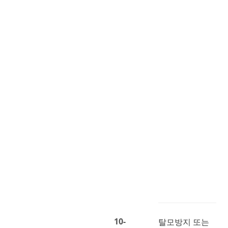
ESG
특허등록 10-2238965
특허등록 10-1638551
특허등록 10-2010345
특허등록 10-2238966
특허등록 10-2028954
10-
탈모방지 또는