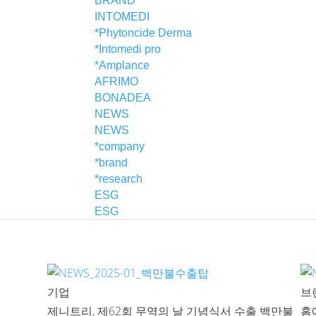
BRAND
All
INTOMEDI
*Phytoncide Derma
*Intomedi pro
*Amplance
전체
AFRIMO
BONADEA
기업
NEWS
NEWS
브랜드
*company
*brand
연구개발
*research
ESG
ESG
기업
브
제니트리, 제62회 무역의 날 기념식서 수출 백만불
홈