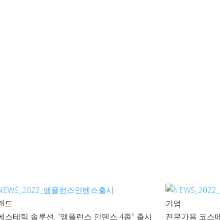
랜드
기업
에스테틱 솔루션, "앰플런스 인텐스 4종" 출시
전문가용 코스메