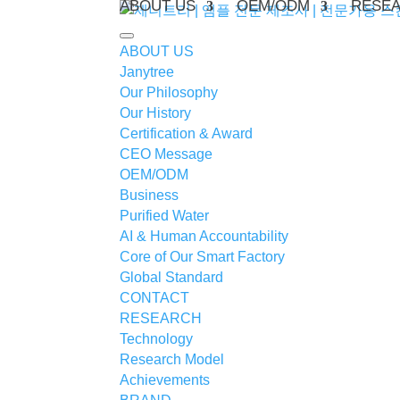
ABOUT US
OEM/ODM
RESE
ABOUT US
Janytree
Our Philosophy
Our History
Certification & Award
피부과학과 신뢰로 아름다움의 기준을 세우는 기업
CEO Message
OEM/ODM
Where Science Becomes Beauty
Business
Purified Water
AI & Human Accountability
Core of Our Smart Factory
Global Standard
CONTACT
RESEARCH
Technology
Research Model
제니트리
Achievements
NEWS