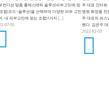
부컨디션 맞춤 홈에스테틱 솔루션피부고민에 맞
주 대표 인터뷰,
 조합(모드+솔루션)을 선택하여 다양한 피부 고민
병원 화장품 전
어. 내 피부고민에 맞는 조합(4가지 […]
주 대표의 퍼스
22-07-05
됐다. 김은주 대표

2022-02-03

지털2로 67, 1403호, 2001호, B105호 (에이스하이엔드타워